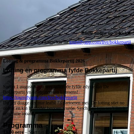
Bliuw online op 'e hichte
Alles folgje kin fia
tournifyapp.com/live/bokkepartij
Lotting & programma Bokkepartij 2026
Lotting en programma fyfde Bokkepartij
Sneon 1 augustus is it wer safier: de fyfde edysje fan De
Bokkepartij yn de strjitten fan Ljussens!
https://tournifyapp.com/live/bokkepartij
Dit jier dogge der mar leafst 73 partoeren mei. De lotting stiet no
online en kin hjirûnder besjoen wurde. Sjoch gau tsjin wa’t jim it
opnimme moatte!
Programma
13.00 oere
– Start fan it keatsen