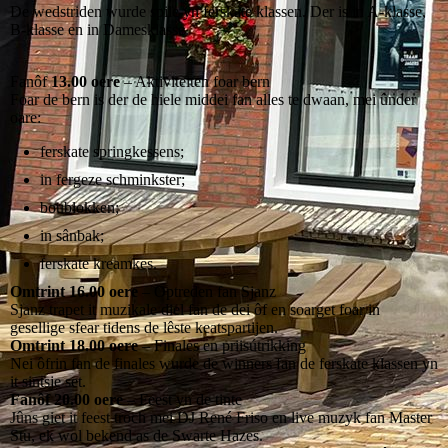
De wedstriden wurde spile yn ferskate klassen. Der is in A-klasse,
B-klasse en in Damesklasse.
Fanôf
13.00 oere
– Aktiviteiten foar bern
Foar de bern is der de hiele middei fan alles te dwaan, mei ûnder
oare:
ferskate springkessens;
in fergeze schminkster;
boublokken;
in sânbak;
ferskate kreamkes.
Omtrint 16.00 oere
– Optreden fan Sjanz
Sjanz trapet it muzikale diel fan de dei ôf en soarget foar in
gesellige sfear tidens de lêste keatspartijen.
Omtrint 18.00 oere
– Finales en priisútrikking
Nei ôfrin fan de finales wurde de winners fan de ferskate klassen yn
it sintsje set.
Fanôf 20.00 oere
– Feest yn de tinte
Jûns giet it feest troch mei DJ René Friso en live muzyk fan Master
Stu, ek wol bekend as de Swarte Hazes.