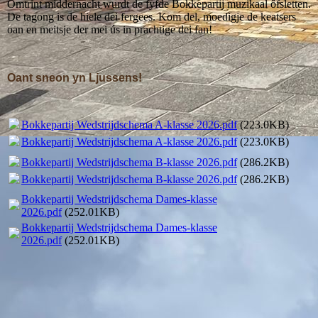
Omtrint middernacht wurdt de fyfde Bokkepartij muzikaal ôfsletten.
De tagong is de hiele dei fergees. Kom del, moedigje de keatsers
oan en meitsje der mei ús in prachtige dei fan!
Oant sneon yn Ljussens!
Bokkepartij Wedstrijdschema A-klasse 2026.pdf
(223.0KB)
Bokkepartij Wedstrijdschema A-klasse 2026.pdf
(223.0KB)
Bokkepartij Wedstrijdschema B-klasse 2026.pdf
(286.2KB)
Bokkepartij Wedstrijdschema B-klasse 2026.pdf
(286.2KB)
Bokkepartij Wedstrijdschema Dames-klasse
2026.pdf
(252.01KB)
Bokkepartij Wedstrijdschema Dames-klasse
2026.pdf
(252.01KB)